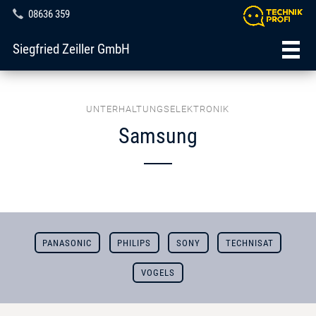
08636 359
Siegfried Zeiller GmbH
UNTERHALTUNGSELEKTRONIK
Samsung
PANASONIC
PHILIPS
SONY
TECHNISAT
VOGELS