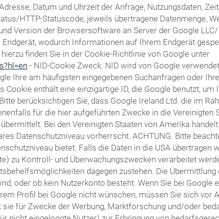
Adresse, Datum und Uhrzeit der Anfrage, Nutzungsdaten, Ze
fsstatus/HTTP-Statuscode, jeweils übertragene Datenmenge, W
d Version der Browsersoftware an Server der Google LLC/ Alp
em Endgerät, wodurch Informationen auf Ihrem Endgerät gesp
ierzu finden Sie in der Cookie-Richtlinie von Google unter
es?hl=en
- NID-Cookie Zweck: NID wird von Google verwende
gle Ihre am häufigsten eingegebenen Suchanfragen oder Ihr
ookie enthält eine einzigartige ID, die Google benutzt, um 
 Bitte berücksichtigen Sie, dass Google Ireland Ltd. die im
falls für die hier aufgeführten Zwecke in die Vereinigten 
bermittelt. Bei den Vereinigten Staaten von Amerika handelt
res Datenschutzniveau vorherrscht. ACHTUNG. Bitte beachten
schutzniveau bietet. Falls die Daten in die USA übertragen w
te) zu Kontroll- und Überwachungszwecken verarbeitet werd
sbehelfsmöglichkeiten dagegen zustehen. Die Übermittlung 
 sind, oder ob kein Nutzerkonto besteht. Wenn Sie bei Google 
rem Profil bei Google nicht wünschen, müssen Sie sich vor 
tzt sie für Zwecke der Werbung, Marktforschung und/oder bed
für nicht eingeloggte Nutzer) zur Erbringung von bedarfsger