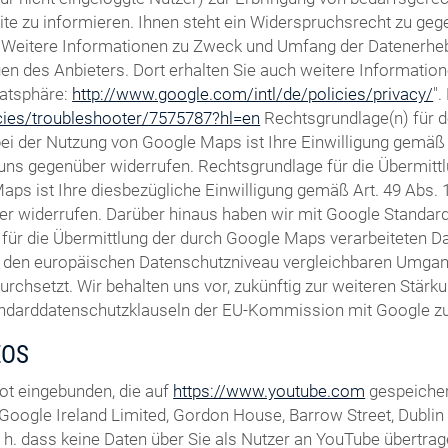
te zu informieren. Ihnen steht ein Widerspruchsrecht zu gegen
Weitere Informationen zu Zweck und Umfang der Datenerhebun
gen des Anbieters. Dort erhalten Sie auch weitere Informatio
vatsphäre:
http://www.google.com/intl/de/policies/privacy/
"
icies/troubleshooter/7575787?hl=en
Rechtsgrundlage(n) für 
 der Nutzung von Google Maps ist Ihre Einwilligung gemäß Ar
ft uns gegenüber widerrufen. Rechtsgrundlage für die Übermi
ps ist Ihre diesbezügliche Einwilligung gemäß Art. 49 Abs. 1 
er widerrufen. Darüber hinaus haben wir mit Google Standardd
für die Übermittlung der durch Google Maps verarbeiteten Dat
m den europäischen Datenschutzniveau vergleichbaren Umga
setzt. Wir behalten uns vor, zukünftig zur weiteren Stärkun
andarddatenschutzklauseln der EU-Kommission mit Google zu 
EOS
ot eingebunden, die auf
https://www.youtube.com
gespeicher
Google Ireland Limited, Gordon House, Barrow Street, Dublin 4,
h. dass keine Daten über Sie als Nutzer an YouTube übertrage