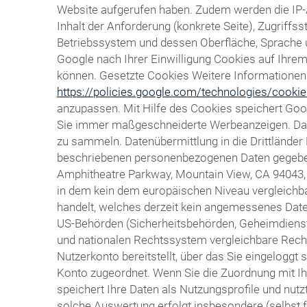
Website aufgerufen haben. Zudem werden die IP-
Inhalt der Anforderung (konkrete Seite), Zugrif
Betriebssystem und dessen Oberfläche, Sprache un
Google nach Ihrer Einwilligung Cookies auf Ihr
können. Gesetzte Cookies Weitere Informationen h
https://policies.google.com/technologies/cooki
anzupassen. Mit Hilfe des Cookies speichert Goo
Sie immer maßgeschneiderte Werbeanzeigen. Das C
zu sammeln. Datenübermittlung in die Drittländer
beschriebenen personenbezogenen Daten gegebenen
Amphitheatre Parkway, Mountain View, CA 94043, ü
in dem kein dem europäischen Niveau vergleichba
handelt, welches derzeit kein angemessenes Daten
US-Behörden (Sicherheitsbehörden, Geheimdiens
und nationalen Rechtssystem vergleichbare Recht
Nutzerkonto bereitstellt, über das Sie eingeloggt
Konto zugeordnet. Wenn Sie die Zuordnung mit Ih
speichert Ihre Daten als Nutzungsprofile und nu
solche Auswertung erfolgt insbesondere (selbst 