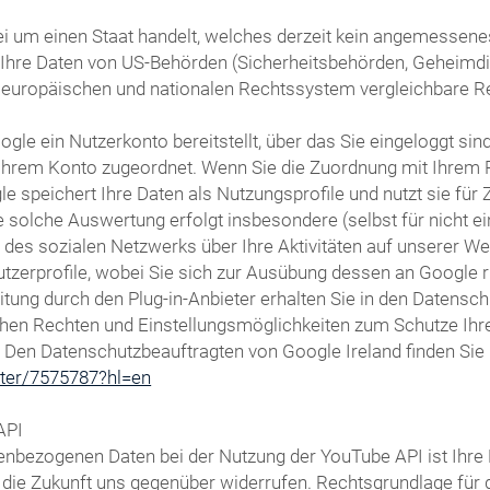
i um einen Staat handelt, welches derzeit kein angemessenes 
s Ihre Daten von US-Behörden (Sicherheitsbehörden, Geheim
 europäischen und nationalen Rechtssystem vergleichbare R
gle ein Nutzerkonto bereitstellt, über das Sie eingeloggt sin
t Ihrem Konto zugeordnet. Wenn Sie die Zuordnung mit Ihrem 
le speichert Ihre Daten als Nutzungsprofile und nutzt sie f
 solche Auswertung erfolgt insbesondere (selbst für nicht e
s sozialen Netzwerks über Ihre Aktivitäten auf unserer Webs
utzerprofile, wobei Sie sich zur Ausübung dessen an Google
ung durch den Plug-in-Anbieter erhalten Sie in den Datenschu
chen Rechten und Einstellungsmöglichkeiten zum Schutze Ihre
. Den Datenschutzbeauftragten von Google Ireland finden Sie 
oter/7575787?hl=en
API
nbezogenen Daten bei der Nutzung der YouTube API ist Ihre Ei
ür die Zukunft uns gegenüber widerrufen. Rechtsgrundlage fü