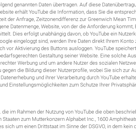
olgend genannten Daten übertragen. Auf diese Datenübertragu
bsite erhält YouTube die Information, dass Sie die entsprec
it der Anfrage, Zeitzonendifferenz zur Greenwich Mean Time
agene Datenmenge, Website, von der die Anforderung kommt, 
lt. Dies erfolgt unabhängig davon, ob YouTube ein Nutzerkont
Google eingeloggt sind, werden Ihre Daten direkt Ihrem Kont
ch vor Aktivierung des Buttons ausloggen. YouTube speichert I
arfsgerechten Gestaltung seiner Website. Eine solche Auswe
erechter Werbung und um andere Nutzer des sozialen Netzwerk
u gegen die Bildung dieser Nutzerprofile, wobei Sie sich zu
atenerhebung und ihrer Verarbeitung durch YouTube erhalten 
und Einstellungsmöglichkeiten zum Schutze Ihrer Privatsphär
 Ltd. die im Rahmen der Nutzung von YouTube die oben besch
ten Staaten zum Mutterkonzern Alphabet Inc., 1600 Amphitheat
 es sich um einen Drittstaat im Sinne der DSGVO, in dem kei