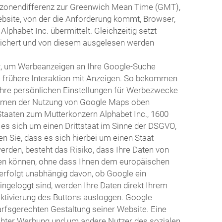
itzonendifferenz zur Greenwich Mean Time (GMT),
ebsite, von der die Anforderung kommt, Browser,
habet Inc. übermittelt. Gleichzeitig setzt
eichert und von diesem ausgelesen werden
t, um Werbeanzeigen an Ihre Google-Suche
e frühere Interaktion mit Anzeigen. So bekommen
Ihre persönlichen Einstellungen für Werbezwecke
 Rahmen der Nutzung von Google Maps oben
Staaten zum Mutterkonzern Alphabet Inc., 1600
 es sich um einen Drittstaat im Sinne der DSGVO,
 Sie, dass es sich hierbei um einen Staat
erden, besteht das Risiko, dass Ihre Daten von
en können, ohne dass Ihnen dem europäischen
erfolgt unabhängig davon, ob Google ein
eingeloggt sind, werden Ihre Daten direkt Ihrem
Aktivierung des Buttons ausloggen. Google
arfsgerechten Gestaltung seiner Website. Eine
echter Werbung und um andere Nutzer des sozialen