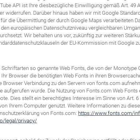
Tube API ist Ihre diesbezügliche Einwilligung gemäß Art. 49 Ab
er widerrufen. Darüber hinaus haben wir mit Google Standardd
für die Übermittlung der durch Google Maps verarbeiteten Dat
m den europäischen Datenschutzniveau vergleichbaren Umga
setzt. Wir behalten uns vor, zukünftig zur weiteren Stärkun
andarddatenschutzklauseln der EU-Kommission mit Google zu 
von Schriftarten so genannte Web Fonts, die von der Monotype
dt Ihr Browser die benötigten Web Fonts in ihren Browsercach
 Browser Verbindung zu den Servern von fonts.com aufnehm
te aufgerufen wurde. Die Nutzung von Fonts.com Web Fonts er
e. Dies stellt ein berechtigtes Interesse im Sinne von Art. 6
ft von Ihrem Computer genutzt. Weitere Informationen zu dies
enschutzerklärung von Fonts.com:
https://www.fonts.com/inf
o/legal/privacy/