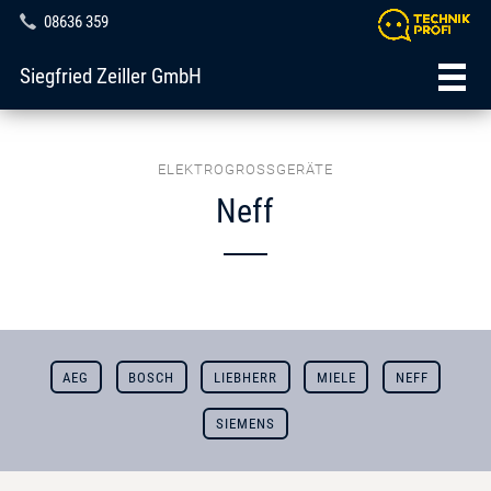
08636 359
Siegfried Zeiller GmbH
ELEKTROGROSSGERÄTE
Neff
AEG
BOSCH
LIEBHERR
MIELE
NEFF
SIEMENS